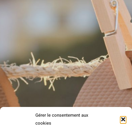
Gérer le consentement aux
Rejoignez-nous sur Facebook et Instagram !
cookies