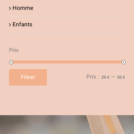
Homme
Enfants
Prix
Prix :
—
Filtrer
20 €
30 €
Prix
Prix
min
max