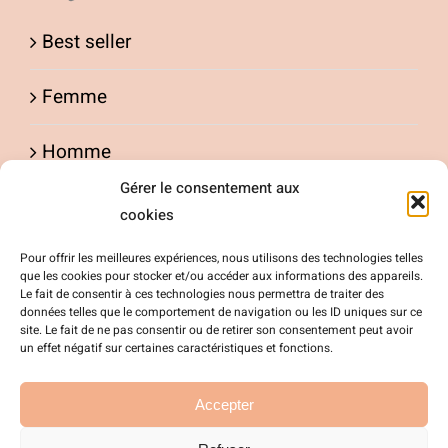
choisies
Best seller
sur
la
Femme
page
Homme
du
produit
Gérer le consentement aux
Enfants
cookies
Pour offrir les meilleures expériences, nous utilisons des technologies telles
que les cookies pour stocker et/ou accéder aux informations des appareils.
Prix
Le fait de consentir à ces technologies nous permettra de traiter des
données telles que le comportement de navigation ou les ID uniques sur ce
site. Le fait de ne pas consentir ou de retirer son consentement peut avoir
un effet négatif sur certaines caractéristiques et fonctions.
Prix :
—
Filtrer
20 €
40 €
Prix
Prix
Accepter
min
max