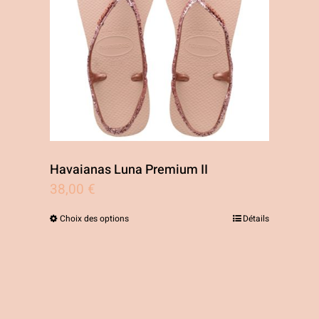
être
choisies
sur
la
page
du
produit
Havaianas Luna Premium II
38,00
€
Choix des options
Détails
Ce
produit
a
plusieurs