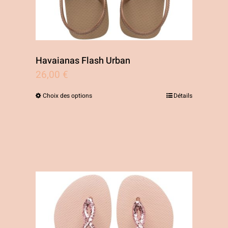
Havaianas Flash Urban
26,00
€
Choix des options
Détails
Ce
produit
a
plusieurs
variations.
Les
options
peuvent