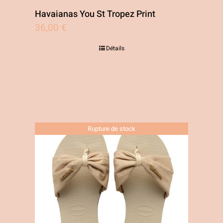
produit
Havaianas You St Tropez Print
36,00
€
Détails
Rupture de stock