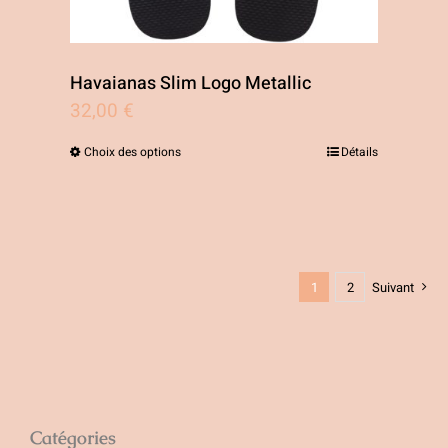
Havaianas Slim Logo Metallic
32,00
€
Choix des options
Détails
Ce
produit
a
plusieurs
1
2
Suivant
variations.
Les
options
peuvent
être
Catégories