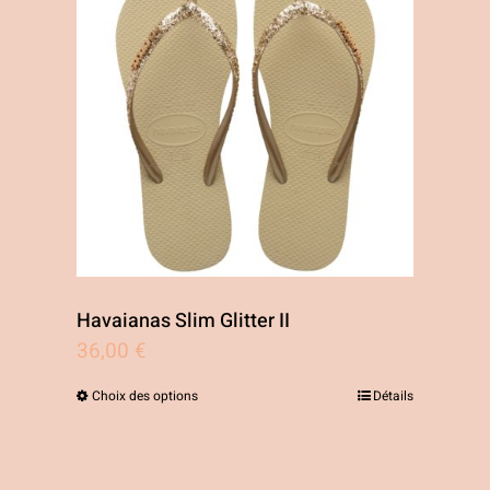
Havaianas Slim Glitter II
36,00
€
Choix des options
Détails
Ce
produit
a