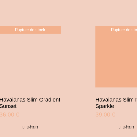
a
plus
vari
Rupture de stock
Rupture de st
Les
opti
peu
être
choi
sur
la
Havaianas Slim Gradient
Havaianas Slim 
Sunset
Sparkle
pag
36,00
€
39,00
€
du
Détails
Détails
prod