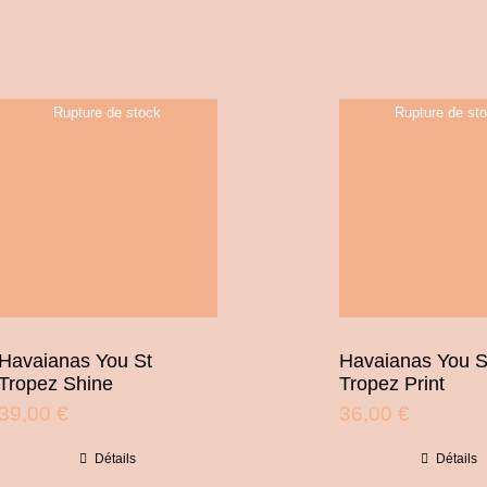
Rupture de stock
Rupture de st
Havaianas You St
Havaianas You S
Tropez Shine
Tropez Print
39,00
€
36,00
€
Détails
Détails