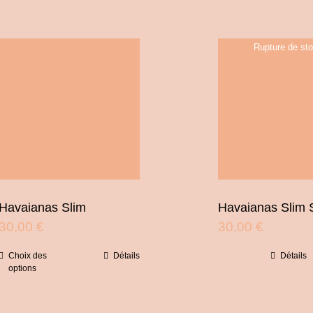
Rupture de st
Havaianas Slim
Havaianas Slim 
30,00
€
30,00
€
Choix des
Détails
Détails
Ce
options
produit
a