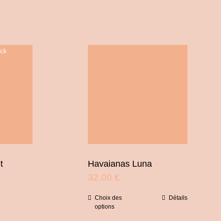
ock
t
Havaianas Luna
32,00
€
Choix des
Détails
Ce
options
produit