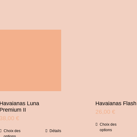
Havaianas Luna
Havaianas Flash
Premium II
26,00
€
38,00
€
Choix des
Ce
options
Choix des
Détails
Ce
prod
options