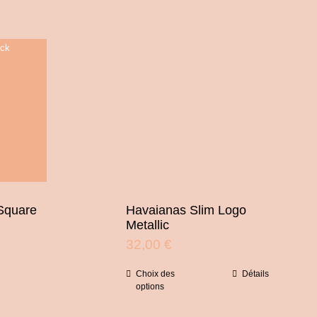
ock
Square
Havaianas Slim Logo
Metallic
32,00
€
Choix des
Détails
Ce
options
produit