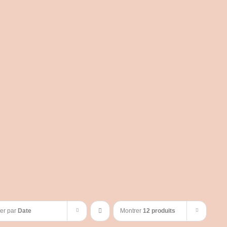
ier par
Date
Montrer
12 produits