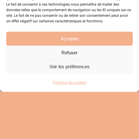
Le fait de consentir à ces technologies nous permettra de traiter des
Homme
données telles que le comportement de navigation ou les ID uniques sur ce
site. Le fait de ne pas consentir ou de retirer son consentement peut avoir
un effet négatif sur certaines caractéristiques et fonctions.
Enfants
Accepter
Prix
Refuser
Voir les préférences
Prix :
—
Filtrer
20 €
40 €
Politique de cookies
Prix
Prix
min
max