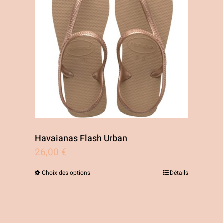
Havaianas Flash Urban
26,00
€
Choix des options
Détails
Ce
produit
a