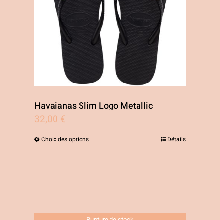
Havaianas Slim Logo Metallic
32,00
€
Choix des options
Détails
Ce
produit
a
plusieurs
variations.
Rupture de stock