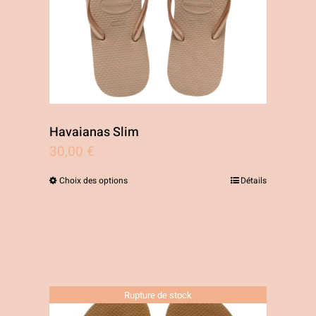
choisies
sur
la
page
du
produit
Havaianas Slim
30,00
€
Choix des options
Détails
Ce
produit
a
plusieurs
variations.
Rupture de stock
Les