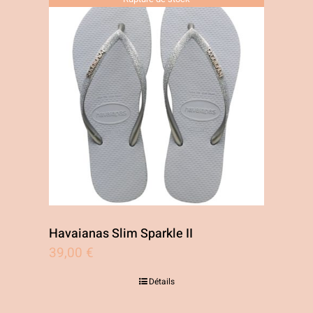
Les
options
peuvent
être
choisies
sur
la
page
du
produit
Havaianas Slim Sparkle II
39,00
€
Détails