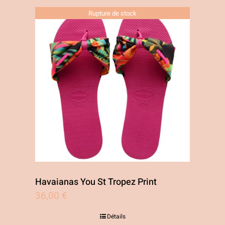
Rupture de stock
Havaianas You St Tropez Print
36,00
€
Détails