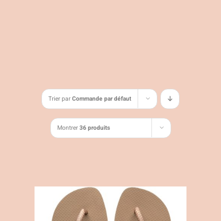
Trier par
Commande par défaut
Montrer
36 produits