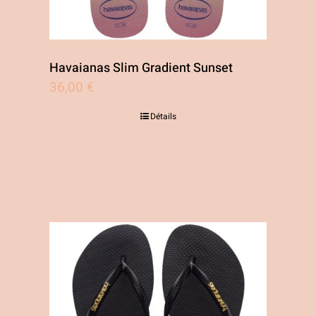
page
du
produit
Havaianas Slim Gradient Sunset
36,00
€
Détails