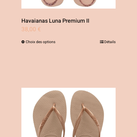
du
produit
Havaianas Luna Premium II
38,00
€
Choix des options
Détails
Ce
produit
a
plusieurs
variations.
Les
options
peuvent
être