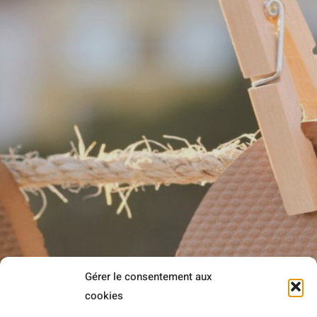
Gérer le consentement aux
Rejoignez-nous sur Facebook et Instagram !
cookies