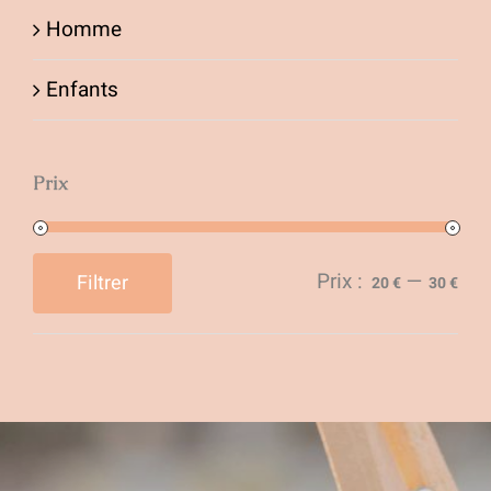
Homme
la
page
Enfants
du
produit
Prix
Prix :
—
Filtrer
20 €
30 €
Prix
Prix
min
max