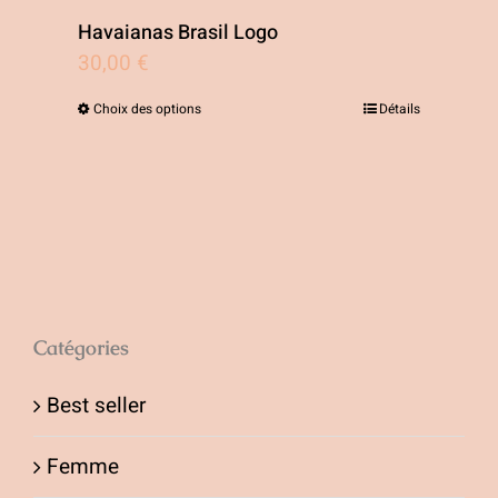
Havaianas Brasil Logo
30,00
€
Choix des options
Détails
Ce
produit
a
plusieurs
variations.
Les
options
Catégories
peuvent
Best seller
être
choisies
Femme
sur