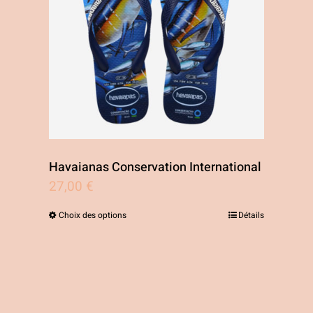
Havaianas Conservation International
27,00
€
Choix des options
Détails
Ce
produit
a
plusieurs