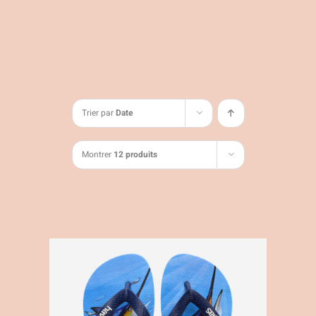
Trier par
Date
Montrer
12 produits