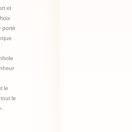
ort et
hoix
e porté
arque
mbole
onheur
t le
tout le
».