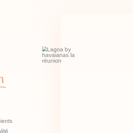
n
ients
lité