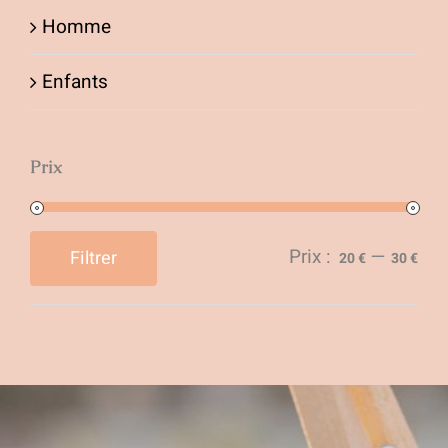
Homme
la
page
Enfants
du
produit
Prix
Prix :
—
Filtrer
20 €
30 €
Prix
Prix
min
max