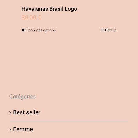
produit
Havaianas Brasil Logo
30,00
€
Choix des options
Détails
Ce
produit
a
plusieurs
variations.
Les
options
Catégories
peuvent
Best seller
être
choisies
Femme
sur