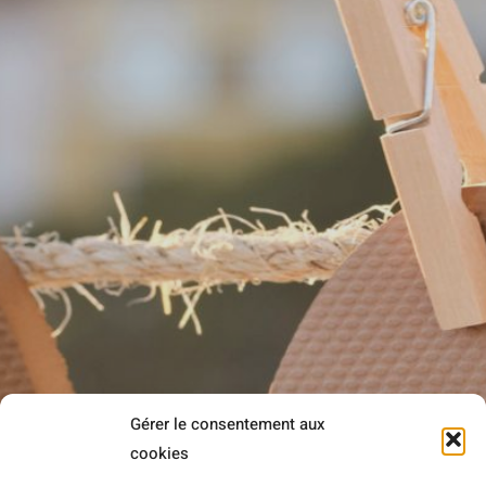
Gérer le consentement aux
Rejoignez-nous sur Facebook et Instagram !
cookies