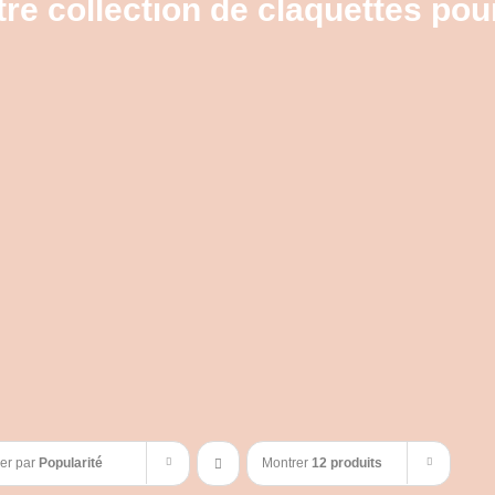
re collection de claquettes pou
ier par
Popularité
Montrer
12 produits